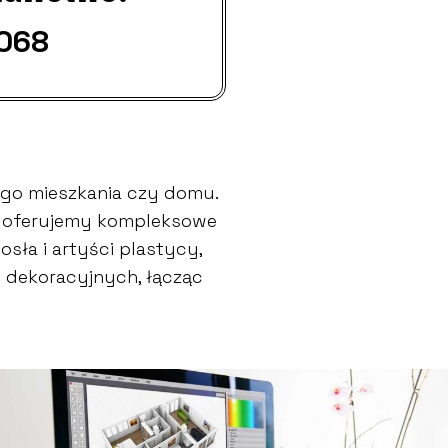
 068
go mieszkania czy domu.
go oferujemy kompleksowe
sła i artyści plastycy,
w dekoracyjnych, łącząc