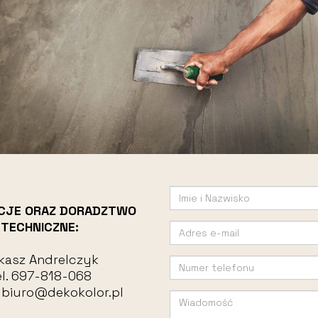
CJE ORAZ DORADZTWO
TECHNICZNE:
kasz Andrelczyk
l.
697-818-068
:
biuro@dekokolor.pl