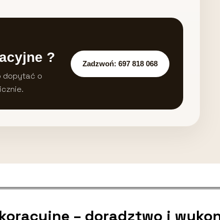
acyjne ?
Zadzwoń: 697 818 068
b dopytać o
icznie.
ekoracyjne – doradztwo i wyko