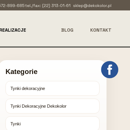
 572-899-685
tel./fax: (22) 313-01-61
sklep@dekokolor.pl
REALIZACJE
BLOG
KONTAKT
Kategorie
Tynki dekoracyjne
Tynki Dekoracyjne Dekokolor
Tynki