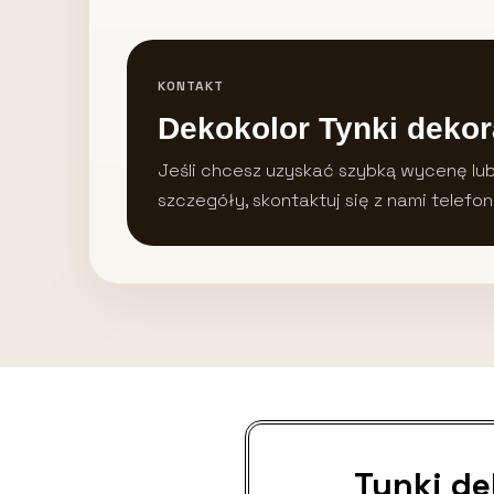
KONTAKT
Dekokolor Tynki dekor
Jeśli chcesz uzyskać szybką wycenę lu
szczegóły, skontaktuj się z nami telefon
Tynki d