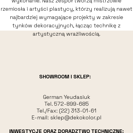
wykonanie. Nasz zespół tworzą mistrzowie
rzemiosła i artyści plastycy, którzy realizują nawet
najbardziej wymagające projekty w zakresie
tynków dekoracyjnych, łącząc technikę z
artystyczną wrażliwością.
SHOWROOM I SKLEP:
German Yeudasiuk
Tel.
572-899-685
Tel./Fax:
(22) 313-01-61
E-mail:
sklep@dekokolor.pl
INWESTYCJE ORAZ DORADZTWO TECHNICZNE: