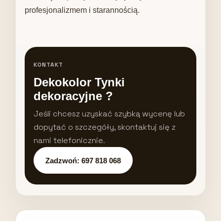
profesjonalizmem i starannością.
KONTAKT
Dekokolor Tynki
dekoracyjne ?
Jeśli chcesz uzyskać szybką wycenę lub
dopytać o szczegóły, skontaktuj się z
nami telefonicznie.
Zadzwoń: 697 818 068