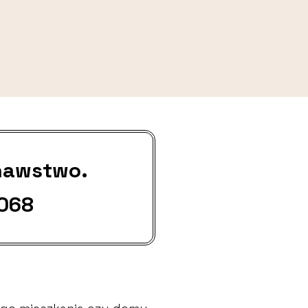
nawstwo.
 068