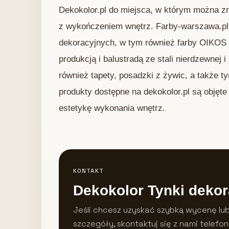
Dekokolor.pl do miejsca, w którym można zn
z wykończeniem wnętrz. Farby-warszawa.pl t
dekoracyjnych, w tym również farby OIKOS 
produkcją i balustradą ze stali nierdzewnej i
również tapety, posadzki z żywic, a także 
produkty dostępne na dekokolor.pl są objęte 
estetykę wykonania wnętrz.
KONTAKT
Dekokolor Tynki dekor
Jeśli chcesz uzyskać szybką wycenę lu
szczegóły, skontaktuj się z nami telefon