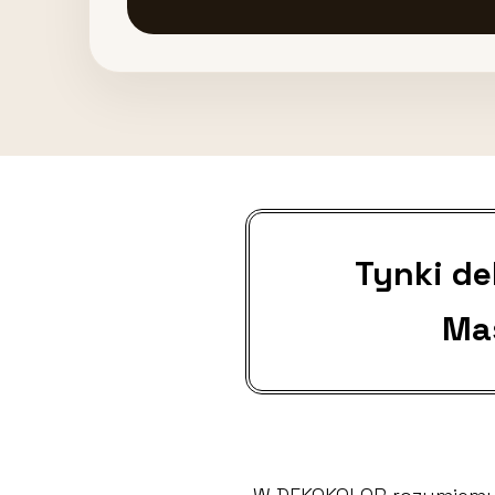
Tynki d
Ma