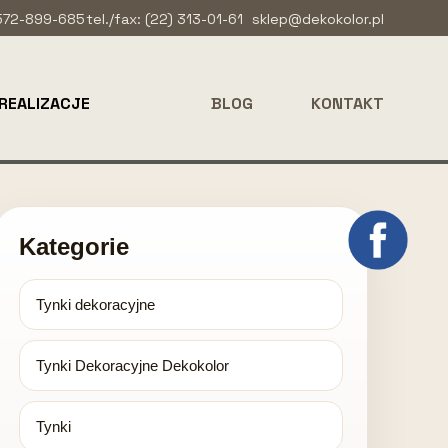
 572-899-685
tel./fax: (22) 313-01-61
sklep@dekokolor.pl
REALIZACJE
BLOG
KONTAKT
Kategorie
Tynki dekoracyjne
Tynki Dekoracyjne Dekokolor
Tynki