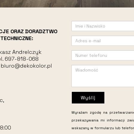
CJE ORAZ DORADZTWO
TECHNICZNE:
kasz Andrelczyk
l.
697-818-068
:
biuro@dekokolor.pl
Wyślij
c,
Wyrażam zgodę na przetwarzan
przekazywania mi informacji zw
18:00
wskazany w formularzu lub telefo