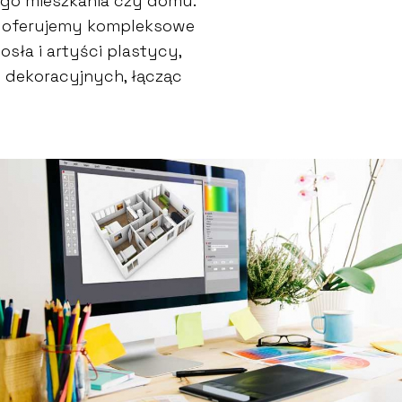
go mieszkania czy domu.
go oferujemy kompleksowe
sła i artyści plastycy,
w dekoracyjnych, łącząc