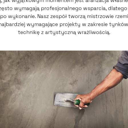
 jak wyjątkowym momentem jest aranżacja własne
 często wymagają profesjonalnego wsparcia, dlate
po wykonanie. Nasz zespół tworzą mistrzowie rzemio
 najbardziej wymagające projekty w zakresie tynkó
technikę z artystyczną wrażliwością.