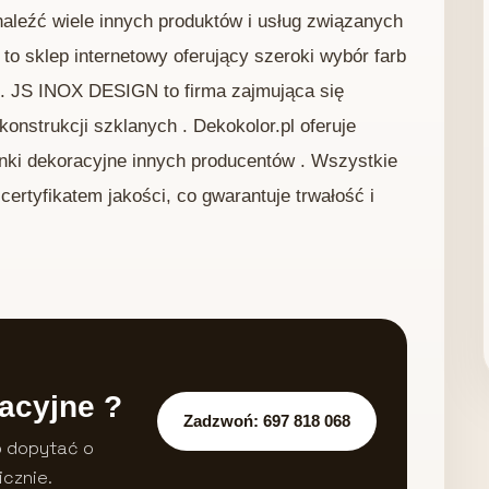
aleźć wiele innych produktów i usług związanych
o sklep internetowy oferujący szeroki wybór farb
. JS INOX DESIGN to firma zajmująca się
 konstrukcji szklanych . Dekokolor.pl oferuje
tynki dekoracyjne innych producentów . Wszystkie
certyfikatem jakości, co gwarantuje trwałość i
acyjne ?
Zadzwoń: 697 818 068
b dopytać o
icznie.