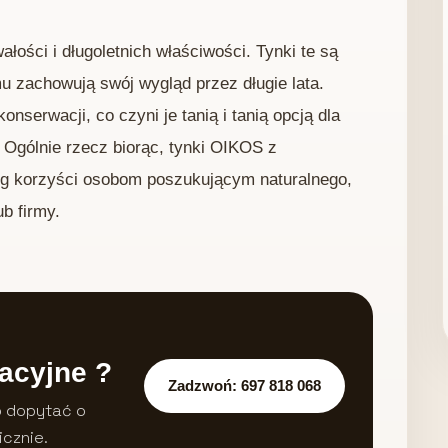
łości i długoletnich właściwości. Tynki te są
mu zachowują swój wygląd przez długie lata.
serwacji, co czyni je tanią i tanią opcją dla
 Ogólnie rzecz biorąc, tynki OIKOS z
eg korzyści osobom poszukującym naturalnego,
b firmy.
acyjne ?
Zadzwoń: 697 818 068
b dopytać o
icznie.