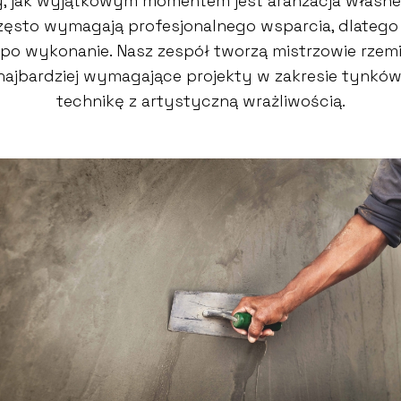
 jak wyjątkowym momentem jest aranżacja własne
 często wymagają profesjonalnego wsparcia, dlate
po wykonanie. Nasz zespół tworzą mistrzowie rzemio
 najbardziej wymagające projekty w zakresie tynkó
technikę z artystyczną wrażliwością.