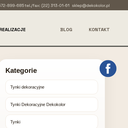
 572-899-685
tel./fax: (22) 313-01-61
sklep@dekokolor.pl
REALIZACJE
BLOG
KONTAKT
Kategorie
Tynki dekoracyjne
Tynki Dekoracyjne Dekokolor
Tynki