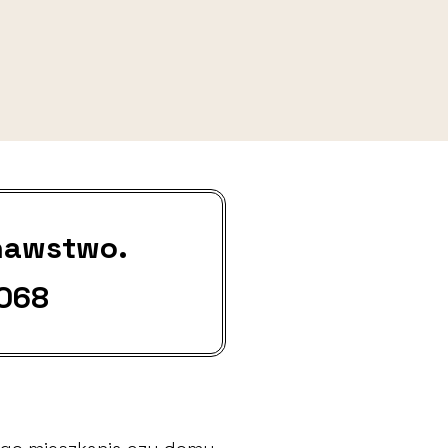
nawstwo.
 068