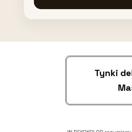
Tynki d
Ma