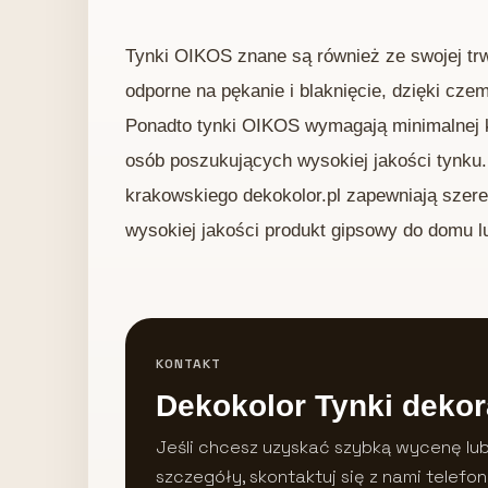
Tynki OIKOS znane są również ze swojej trwa
odporne na pękanie i blaknięcie, dzięki cze
Ponadto tynki OIKOS wymagają minimalnej kon
osób poszukujących wysokiej jakości tynku.
krakowskiego dekokolor.pl zapewniają szer
wysokiej jakości produkt gipsowy do domu lu
KONTAKT
Dekokolor Tynki dekor
Jeśli chcesz uzyskać szybką wycenę lu
szczegóły, skontaktuj się z nami telefon