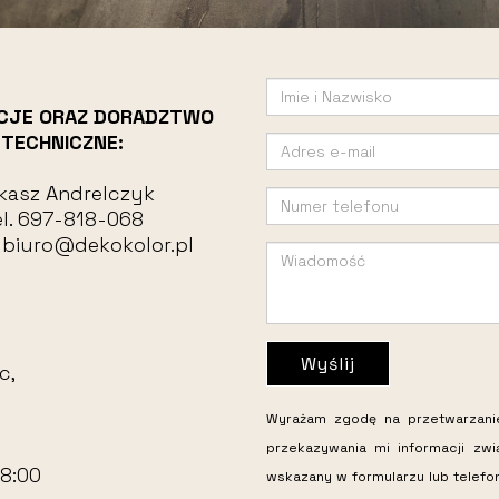
CJE ORAZ DORADZTWO
TECHNICZNE:
kasz Andrelczyk
l.
697-818-068
:
biuro@dekokolor.pl
Wyślij
c,
Wyrażam zgodę na przetwarzan
przekazywania mi informacji zw
18:00
wskazany w formularzu lub telefo