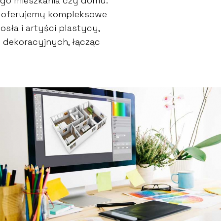
go mieszkania czy domu.
go oferujemy kompleksowe
sła i artyści plastycy,
w dekoracyjnych, łącząc