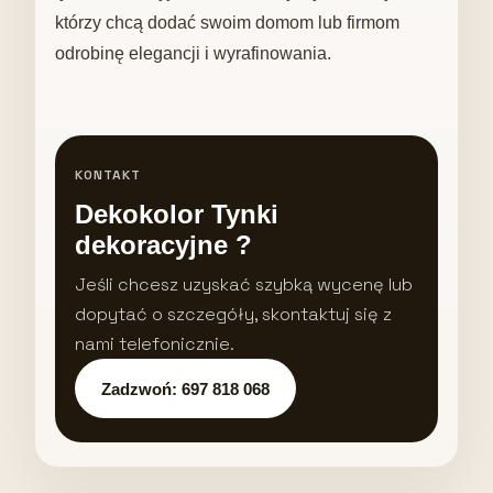
którzy chcą dodać swoim domom lub firmom
odrobinę elegancji i wyrafinowania.
KONTAKT
Dekokolor Tynki
dekoracyjne ?
Jeśli chcesz uzyskać szybką wycenę lub
dopytać o szczegóły, skontaktuj się z
nami telefonicznie.
Zadzwoń: 697 818 068