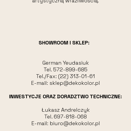
artystyczną wrażliwością.
SHOWROOM I SKLEP:
German Yeudasiuk
Tel.
572-899-685
Tel./Fax:
(22) 313-01-61
E-mail:
sklep@dekokolor.pl
INWESTYCJE ORAZ DORADZTWO TECHNICZNE:
Łukasz Andrelczyk
Tel.
697-818-068
E-mail:
biuro@dekokolor.pl