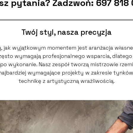
sz pytania? Zadzwoń:
697 818
Twój styl, nasza precyzja
 jak wyjątkowym momentem jest aranżacja własne
 często wymagają profesjonalnego wsparcia, dlate
po wykonanie. Nasz zespół tworzą mistrzowie rzemio
 najbardziej wymagające projekty w zakresie tynkó
technikę z artystyczną wrażliwością.