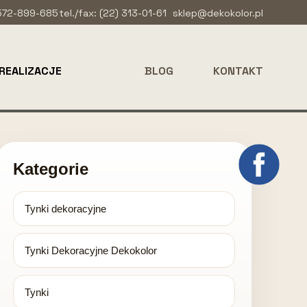
 572-899-685
tel./fax: (22) 313-01-61
sklep@dekokolor.pl
REALIZACJE
BLOG
KONTAKT
Kategorie
Tynki dekoracyjne
Tynki Dekoracyjne Dekokolor
Tynki