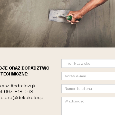
CJE ORAZ DORADZTWO
TECHNICZNE:
kasz Andrelczyk
l.
697-818-068
:
biuro@dekokolor.pl