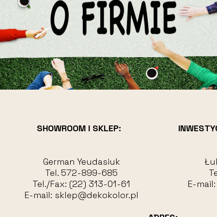
SHOWROOM I SKLEP:
INWESTY
German Yeudasiuk
Łu
Tel.
572-899-685
Te
Tel./Fax:
(22) 313-01-61
E-mail
E-mail:
sklep@dekokolor.pl