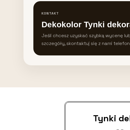
KONTAKT
Dekokolor Tynki dekor
Jeśli chcesz uzyskać szybką wycenę lu
szczegóły, skontaktuj się z nami telefon
Tynki d