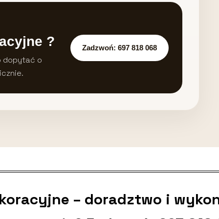
acyjne ?
Zadzwoń: 697 818 068
b dopytać o
icznie.
ekoracyjne – doradztwo i wyko