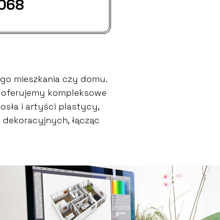
 068
go mieszkania czy domu.
go oferujemy kompleksowe
sła i artyści plastycy,
w dekoracyjnych, łącząc