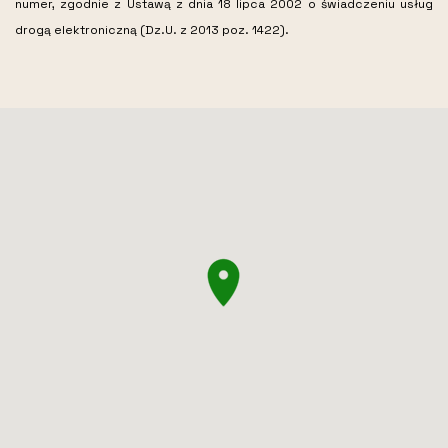
numer, zgodnie z Ustawą z dnia 18 lipca 2002 o świadczeniu usług
drogą elektroniczną (Dz.U. z 2013 poz. 1422).