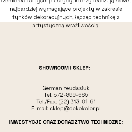
rzemiosła i artyści plastycy, którzy realizują nawet
najbardziej wymagające projekty w zakresie
tynków dekoracyjnych, łącząc technikę z
artystyczną wrażliwością.
SHOWROOM I SKLEP:
German Yeudasiuk
Tel.
572-899-685
Tel./Fax:
(22) 313-01-61
E-mail:
sklep@dekokolor.pl
INWESTYCJE ORAZ DORADZTWO TECHNICZNE: