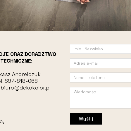
CJE ORAZ DORADZTWO
TECHNICZNE:
kasz Andrelczyk
l.
697-818-068
:
biuro@dekokolor.pl
Wyślij
c,