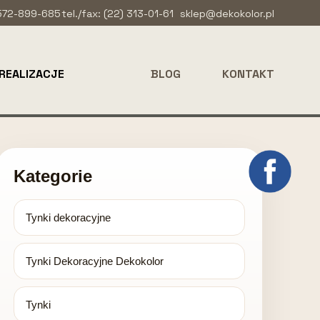
 572-899-685
tel./fax: (22) 313-01-61
sklep@dekokolor.pl
REALIZACJE
BLOG
KONTAKT
Kategorie
Tynki dekoracyjne
Tynki Dekoracyjne Dekokolor
Tynki