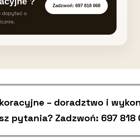
acyjne ?
Zadzwoń: 697 818 068
b dopytać o
icznie.
ekoracyjne – doradztwo i wyko
sz pytania? Zadzwoń:
697 818