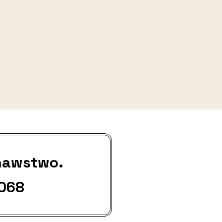
nawstwo.
 068