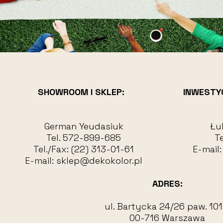
SHOWROOM I SKLEP:
INWESTY
German Yeudasiuk
Łu
Tel.
572-899-685
Te
Tel./Fax:
(22) 313-01-61
E-mail
E-mail:
sklep@dekokolor.pl
ADRES:
ul. Bartycka 24/26 paw. 101
00-716 Warszawa