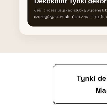
Dekokolor Tynki dekor
Jeśli chcesz uzyskać szybką wycenę lu
szczegóły, skontaktuj się z nami telefon
Tynki d
Ma