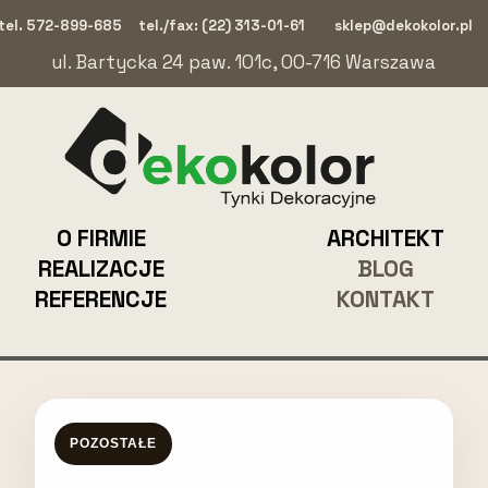
tel. 572-899-685
tel./fax: (22) 313-01-61
sklep@dekokolor.pl
ul. Bartycka 24 paw. 101c, 00-716 Warszawa
O FIRMIE
ARCHITEKT
REALIZACJE
BLOG
REFERENCJE
KONTAKT
POZOSTAŁE