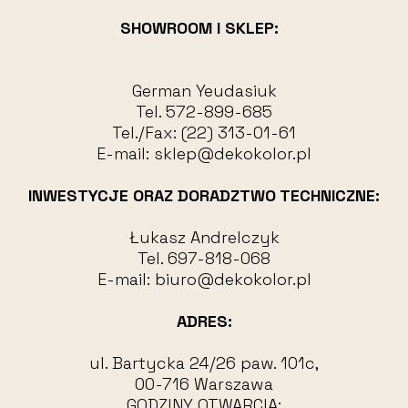
SHOWROOM I SKLEP:
German Yeudasiuk
Tel.
572-899-685
Tel./Fax:
(22) 313-01-61
E-mail:
sklep@dekokolor.pl
INWESTYCJE ORAZ DORADZTWO TECHNICZNE:
Łukasz Andrelczyk
Tel.
697-818-068
E-mail:
biuro@dekokolor.pl
ADRES:
ul. Bartycka 24/26 paw. 101c,
00-716 Warszawa
GODZINY OTWARCIA: