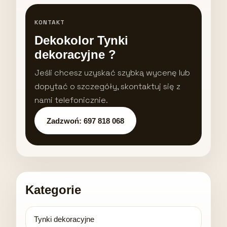
KONTAKT
Dekokolor Tynki
dekoracyjne ?
Jeśli chcesz uzyskać szybką wycenę lub
dopytać o szczegóły, skontaktuj się z
nami telefonicznie.
Zadzwoń: 697 818 068
Kategorie
Tynki dekoracyjne