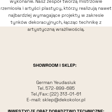
wykonanie. Nasz zespół tworzą mistrzowie
rzemiosła i artyści plastycy, którzy realizują nawet
najbardziej wymagające projekty w zakresie
tynków dekoracyjnych, łącząc technikę z
artystyczną wrażliwością.
SHOWROOM I SKLEP:
German Yeudasiuk
Tel.
572-899-685
Tel./Fax:
(22) 313-01-61
E-mail:
sklep@dekokolor.pl
INWESTYCJE ORAZ DORADZTWO TECHNICZNE: