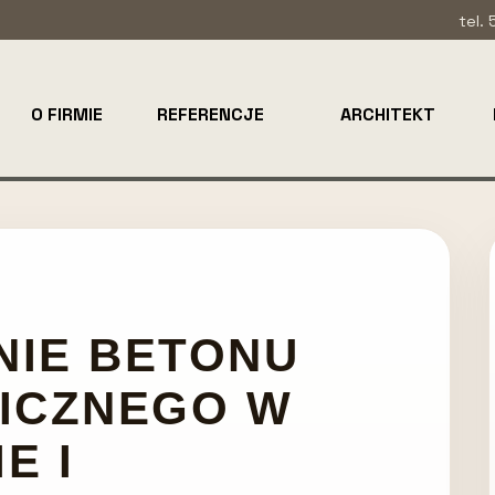
tel.
O FIRMIE
REFERENCJE
ARCHITEKT
IE BETONU
ICZNEGO W
E I