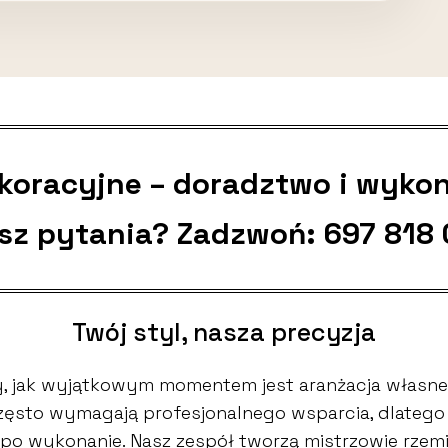
ekoracyjne – doradztwo i wyko
sz pytania? Zadzwoń:
697 818
Twój styl, nasza precyzja
 jak wyjątkowym momentem jest aranżacja własne
 często wymagają profesjonalnego wsparcia, dlate
po wykonanie. Nasz zespół tworzą mistrzowie rzemio