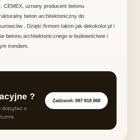
a . CEMEX, uznany producent betonu
ukturalny beton architektoniczny do
owców . Dzięki firmom takim jak dekokolor.pl i
 betonu architektonicznego w budownictwie i
nym trendem.
acyjne ?
Zadzwoń: 697 818 068
b dopytać o
icznie.