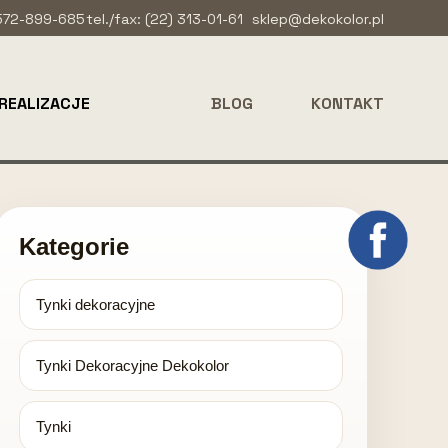
 572-899-685
tel./fax: (22) 313-01-61
sklep@dekokolor.pl
REALIZACJE
BLOG
KONTAKT
Kategorie
Tynki dekoracyjne
Tynki Dekoracyjne Dekokolor
Tynki