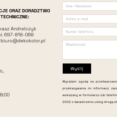
CJE ORAZ DORADZTWO
TECHNICZNE:
kasz Andrelczyk
l.
697-818-068
:
biuro@dekokolor.pl
Wyślij
c,
Wyrażam zgodę na przetwarzan
przekazywania mi informacji zw
18:00
wskazany w formularzu lub telefo
2002 o świadczeniu usług drogą el