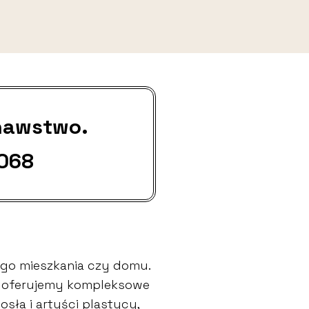
nawstwo.
 068
go mieszkania czy domu.
go oferujemy kompleksowe
sła i artyści plastycy,