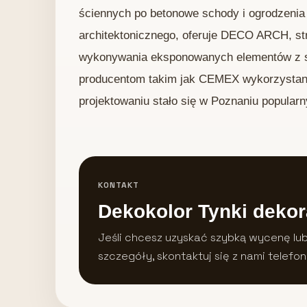
ściennych po betonowe schody i ogrodzeni
architektonicznego, oferuje DECO ARCH, str
wykonywania eksponowanych elementów z sur
producentom takim jak CEMEX wykorzystanie
projektowaniu stało się w Poznaniu popular
KONTAKT
Dekokolor Tynki dekor
Jeśli chcesz uzyskać szybką wycenę lu
szczegóły, skontaktuj się z nami telefon