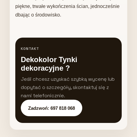
piękne, trwałe wykończenia ścian, jednocześnie
dbając o środowisko.
KONTAKT
Dekokolor Tynki
dekoracyjne ?
Jeśli chcesz uzyskać szybką wycenę lub
dopytać o szczegóły, skontaktuj się z
nami telefonicznie.
Zadzwoń: 697 818 068