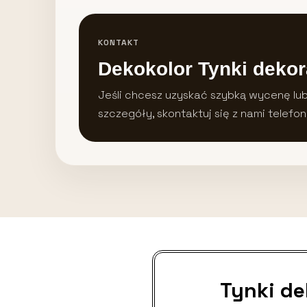
KONTAKT
Dekokolor Tynki dekor
Jeśli chcesz uzyskać szybką wycenę lu
szczegóły, skontaktuj się z nami telefon
Tynki d