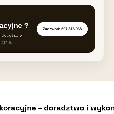
acyjne ?
Zadzwoń: 697 818 068
b dopytać o
icznie.
ekoracyjne – doradztwo i wyko