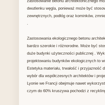
zastosowanie betonu architektonicznego moż
dwutlenku węgla, ponieważ może być stosow
zewnętrznych, podłóg oraz kominków, zmnie
.
Zastosowania ekologicznego betonu archite
bardzo szerokie i różnorodne. Może być st
duże budynki użyteczności publicznej . Wyk
projektowaniu budynków ekologicznych to wio
Estetyka materiału, trwałość i przyjazność d
wybór dla współczesnych architektów i proj
Lyonie we Francji obejmuje nawet wykorzyst
czym do 60% kruszywa pochodzi z recykling