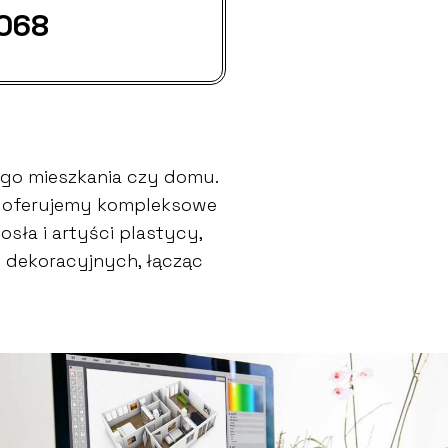
 068
go mieszkania czy domu.
go oferujemy kompleksowe
sła i artyści plastycy,
w dekoracyjnych, łącząc