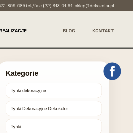
 572-899-685
tel./fax: (22) 313-01-61
sklep@dekokolor.pl
REALIZACJE
BLOG
KONTAKT
Kategorie
Tynki dekoracyjne
Tynki Dekoracyjne Dekokolor
Tynki