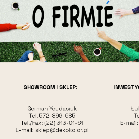
SHOWROOM I SKLEP:
INWESTY
German Yeudasiuk
Łu
Tel.
572-899-685
Te
Tel./Fax:
(22) 313-01-61
E-mail
E-mail:
sklep@dekokolor.pl