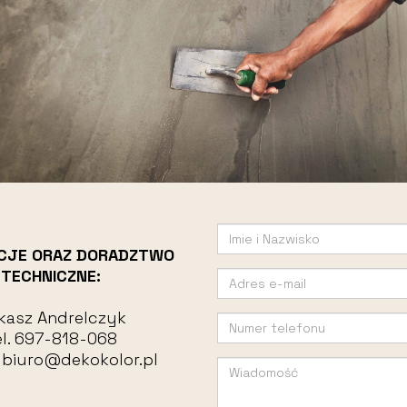
CJE ORAZ DORADZTWO
TECHNICZNE:
kasz Andrelczyk
l.
697-818-068
:
biuro@dekokolor.pl