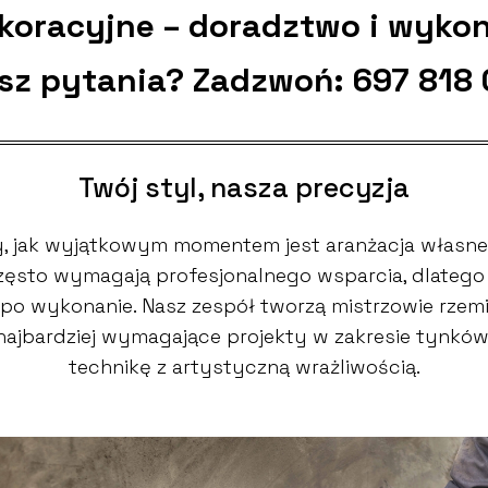
ekoracyjne – doradztwo i wyko
sz pytania? Zadzwoń:
697 818
Twój styl, nasza precyzja
 jak wyjątkowym momentem jest aranżacja własne
 często wymagają profesjonalnego wsparcia, dlate
po wykonanie. Nasz zespół tworzą mistrzowie rzemio
 najbardziej wymagające projekty w zakresie tynkó
technikę z artystyczną wrażliwością.