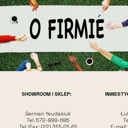
SHOWROOM I SKLEP:
INWESTY
German Yeudasiuk
Łu
Tel.
572-899-685
Te
Tel./Fax:
(22) 313-01-61
E-mail