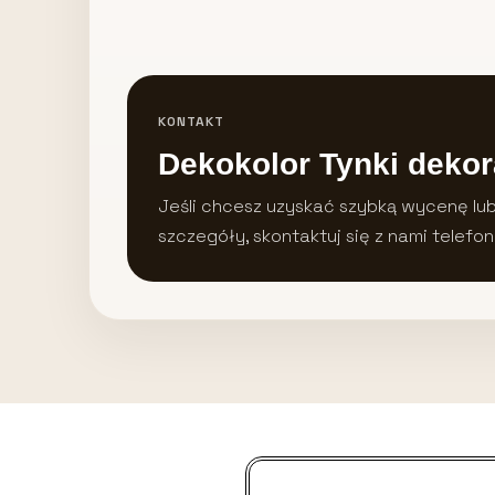
KONTAKT
Dekokolor Tynki dekor
Jeśli chcesz uzyskać szybką wycenę lu
szczegóły, skontaktuj się z nami telefon