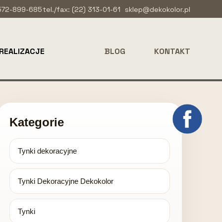
 572-899-685
tel./fax: (22) 313-01-61
sklep@dekokolor.pl
REALIZACJE
BLOG
KONTAKT
Kategorie
Tynki dekoracyjne
Tynki Dekoracyjne Dekokolor
Tynki