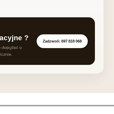
acyjne ?
Zadzwoń: 697 818 068
b dopytać o
icznie.