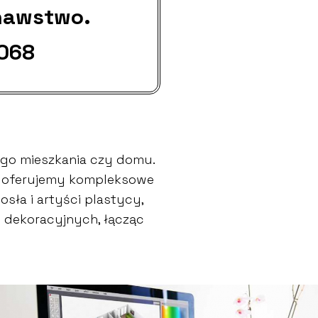
nawstwo.
 068
go mieszkania czy domu.
go oferujemy kompleksowe
sła i artyści plastycy,
w dekoracyjnych, łącząc