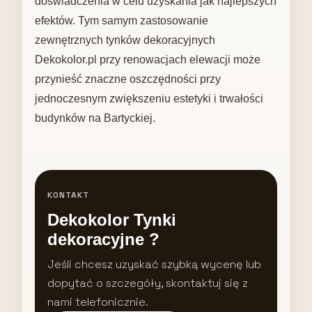
doświadczenia w celu uzyskania jak najlepszych
efektów. Tym samym zastosowanie
zewnętrznych tynków dekoracyjnych
Dekokolor.pl przy renowacjach elewacji może
przynieść znaczne oszczędności przy
jednoczesnym zwiększeniu estetyki i trwałości
budynków na Bartyckiej.
KONTAKT
Dekokolor Tynki
dekoracyjne ?
Jeśli chcesz uzyskać szybką wycenę lub
dopytać o szczegóły, skontaktuj się z
nami telefonicznie.