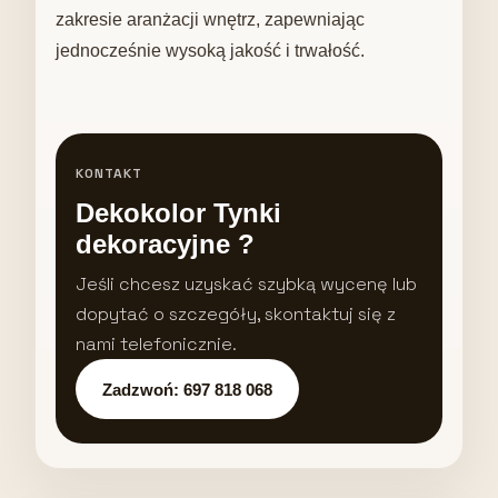
zakresie aranżacji wnętrz, zapewniając
jednocześnie wysoką jakość i trwałość.
KONTAKT
Dekokolor Tynki
dekoracyjne ?
Jeśli chcesz uzyskać szybką wycenę lub
dopytać o szczegóły, skontaktuj się z
nami telefonicznie.
Zadzwoń: 697 818 068