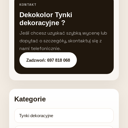
KONTAKT
Dekokolor Tynki
dekoracyjne ?
Jeśli chcesz uzyskać szybką wycenę lub
dopytać o szczegóły, skontaktuj się z
nami telefonicznie.
Zadzwoń: 697 818 068
Kategorie
Tynki dekoracyjne