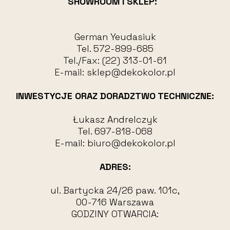
SHOWROOM I SKLEP:
German Yeudasiuk
Tel.
572-899-685
Tel./Fax:
(22) 313-01-61
E-mail:
sklep@dekokolor.pl
INWESTYCJE ORAZ DORADZTWO TECHNICZNE:
Łukasz Andrelczyk
Tel.
697-818-068
E-mail:
biuro@dekokolor.pl
ADRES:
ul. Bartycka 24/26 paw. 101c,
00-716 Warszawa
GODZINY OTWARCIA: