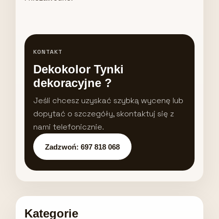
KONTAKT
Dekokolor Tynki
dekoracyjne ?
Jeśli chcesz uzyskać szybką wycenę lub
dopytać o szczegóły, skontaktuj się z
nami telefonicznie.
Zadzwoń: 697 818 068
Kategorie