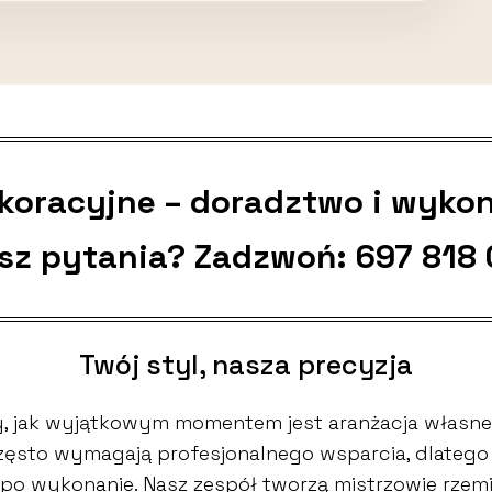
ekoracyjne – doradztwo i wyko
sz pytania? Zadzwoń:
697 818
Twój styl, nasza precyzja
 jak wyjątkowym momentem jest aranżacja własne
 często wymagają profesjonalnego wsparcia, dlate
po wykonanie. Nasz zespół tworzą mistrzowie rzemio