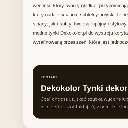
wenecki, który tworzy gładkie, przypominaj
który nadaje ścianom subtelny połysk. Te d
ściany, jak i sufity, tworząc spójny i stylo
modne tynki Dekokolor.pl do wystroju koryt
wyrafinowaną przestrzeń, która jest jednocze
KONTAKT
Dekokolor Tynki dekor
Jeśli chcesz uzyskać szybką wycenę lu
szczegóły, skontaktuj się z nami telefon