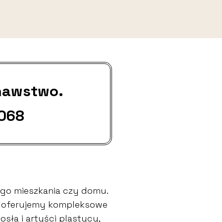
nawstwo.
 068
go mieszkania czy domu.
go oferujemy kompleksowe
sła i artyści plastycy,