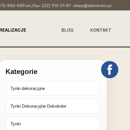
 572-899-685
tel./fax: (22) 313-01-61
sklep@dekokolor.pl
REALIZACJE
BLOG
KONTAKT
Kategorie
Tynki dekoracyjne
Tynki Dekoracyjne Dekokolor
Tynki