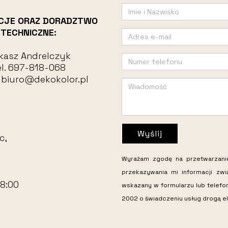
CJE ORAZ DORADZTWO
TECHNICZNE:
kasz Andrelczyk
l.
697-818-068
:
biuro@dekokolor.pl
Wyślij
c,
Wyrażam zgodę na przetwarzan
przekazywania mi informacji zw
18:00
wskazany w formularzu lub telefo
2002 o świadczeniu usług drogą el