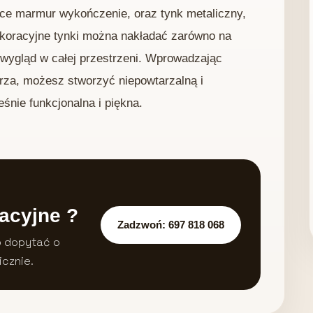
ące marmur wykończenie, oraz tynk metaliczny,
ekoracyjne tynki można nakładać zarówno na
wy wygląd w całej przestrzeni. Wprowadzając
arza, możesz stworzyć niepowtarzalną i
śnie funkcjonalna i piękna.
acyjne ?
Zadzwoń: 697 818 068
b dopytać o
icznie.