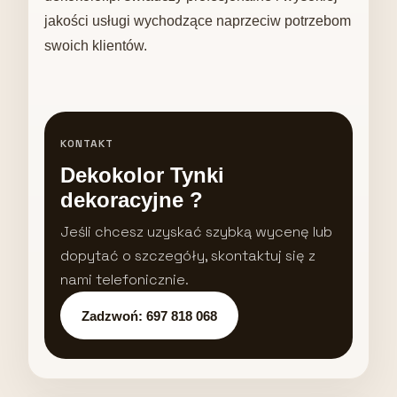
jakości usługi wychodzące naprzeciw potrzebom
swoich klientów.
KONTAKT
Dekokolor Tynki
dekoracyjne ?
Jeśli chcesz uzyskać szybką wycenę lub
dopytać o szczegóły, skontaktuj się z
nami telefonicznie.
Zadzwoń: 697 818 068