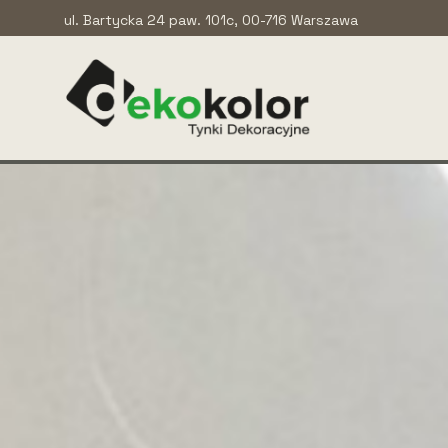
ul. Bartycka 24 paw. 101c, 00-716 Warszawa