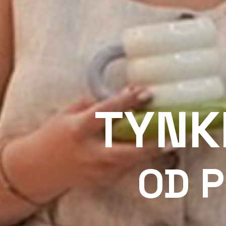
TYNK
OD 