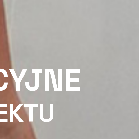
CYJNE
EKTU