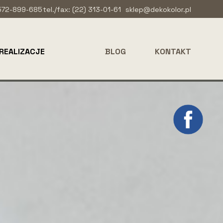
 572-899-685
tel./fax: (22) 313-01-61
sklep@dekokolor.pl
REALIZACJE
BLOG
KONTAKT